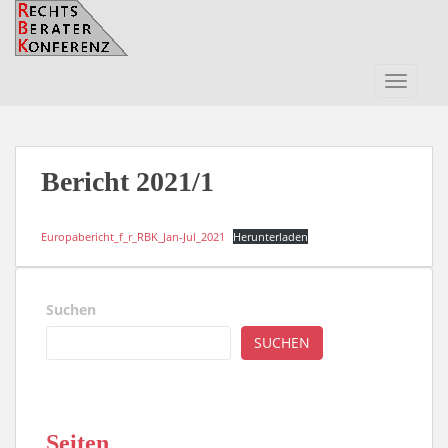
S
k
i
p
TOGGLE
t
o
m
a
Bericht 2021/1
i
n
Europabericht_f_r_RBK_Jan-Jul_2021
Herunterladen
c
o
n
t
Suchen
e
SUCHEN
n
t
Seiten