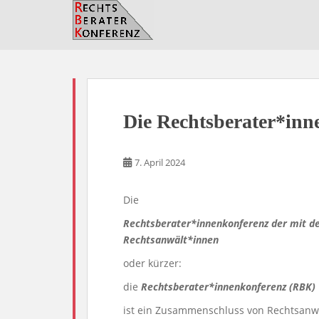
S
k
i
p
t
o
m
Die Rechtsberater*inn
a
i
n
7. April 2024
c
o
Die
n
t
Rechtsberater*innenkonferenz der mit 
e
Rechtsanwält*innen
n
oder kürzer:
t
die
Rechtsberater*innenkonferenz
(RBK)
ist ein Zusam­menschluss von Rechtsanw