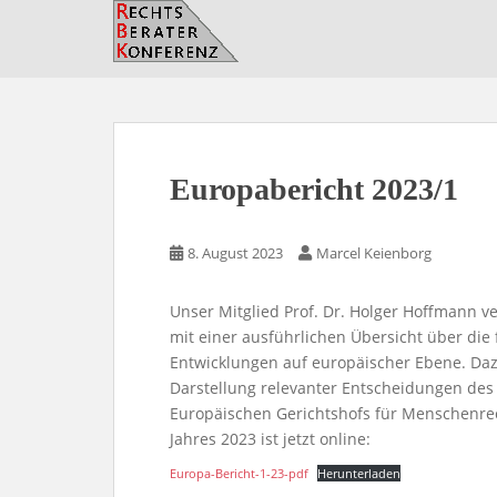
S
k
i
p
t
o
m
Europabericht 2023/1
a
i
n
8. August 2023
Marcel Keienborg
c
o
Unser Mitglied Prof. Dr. Holger Hoffmann ve
n
mit einer ausführlichen Übersicht über die 
t
Entwicklungen auf europäischer Ebene. Daz
e
Darstellung relevanter Entscheidungen des
n
Europäischen Gerichtshofs für Menschenrech
t
Jahres 2023 ist jetzt online:
Europa-Bericht-1-23-pdf
Herunterladen