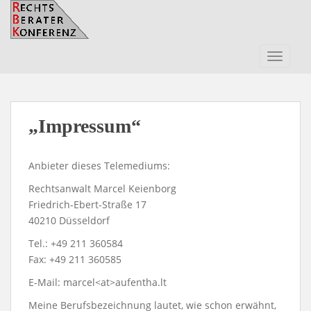
S
k
i
p
TOGGLE
t
o
m
a
„Impressum“
i
n
Anbieter dieses Telemediums:
c
o
Rechtsanwalt Marcel Keienborg
n
Friedrich-Ebert-Straße 17
t
40210 Düsseldorf
e
Tel.: +49 211 360584
n
Fax: +49 211 360585
t
E-Mail: marcel<at>aufentha.lt
Meine Berufsbezeichnung lautet, wie schon erwähnt,