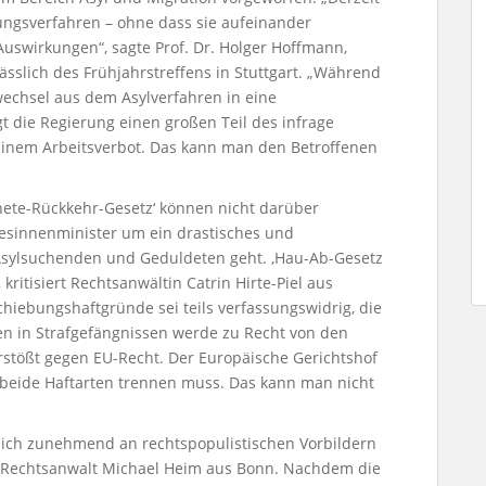
ungsverfahren – ohne dass sie aufeinander
Auswirkungen“, sagte Prof. Dr. Holger Hoffmann,
ässlich des Frühjahrstreffens in Stuttgart. „Während
echsel aus dem Asylverfahren in eine
t die Regierung einen großen Teil des infrage
inem Arbeitsverbot. Das kann man den Betroffenen
nete-Rückkehr-Gesetz‘ können nicht darüber
sinnenminister um ein drastisches und
 Asylsuchenden und Geduldeten geht. ,Hau-Ab-Gesetz
kritisiert Rechtsanwältin Catrin Hirte-Piel aus
chiebungshaftgründe sei teils verfassungswidrig, die
 in Strafgefängnissen werde zu Recht von den
verstößt gegen EU-Recht. Der Europäische Gerichtshof
d beide Haftarten trennen muss. Das kann man nicht
 sich zunehmend an rechtspopulistischen Vorbildern
gt Rechtsanwalt Michael Heim aus Bonn. Nachdem die