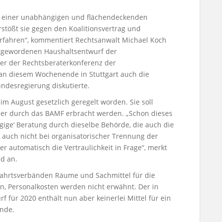
n einer unabhängigen und flächendeckenden
rstößt sie gegen den Koalitionsvertrag und
verfahren“, kommentiert Rechtsanwalt Michael Koch
tgewordenen Haushaltsentwurf der
her der Rechtsberaterkonferenz der
 an diesem Wochenende in Stuttgart auch die
ndesregierung diskutierte.
im August gesetzlich geregelt worden. Sie soll
er durch das BAMF erbracht werden. „Schon dieses
ige‘ Beratung durch dieselbe Behörde, die auch die
 auch nicht bei organisatorischer Trennung der
er automatisch die Vertraulichkeit in Frage“, merkt
ld an.
ahrtsverbänden Räume und Sachmittel für die
n, Personalkosten werden nicht erwähnt. Der in
 für 2020 enthält nun aber keinerlei Mittel für ein
nde.