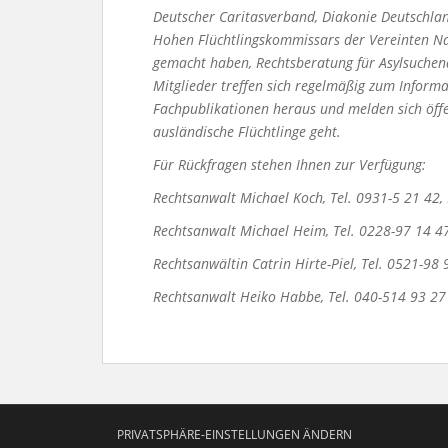
Deutscher
Caritasverband, Diakonie Deutschla
Hohen
Flüchtlingskommissars der Vereinten Na
gemacht
haben, Rechtsberatung für Asylsuchen
Mitglieder
treffen sich regelmäßig zum Inform
Fachpublikationen heraus
und melden sich öff
ausländische Flüchtlinge geht.
Für Rückfragen stehen Ihnen zur Verfügung:
Rechtsanwalt Michael Koch, Tel. 0931-5 21 42
Rechtsanwalt Michael Heim, Tel. 0228-97 14 4
Rechtsanwältin Catrin Hirte-Piel, Tel. 0521-98
Rechtsanwalt Heiko Habbe, Tel. 040-514 93 2
PRIVATSPHÄRE-EINSTELLUNGEN ÄNDERN