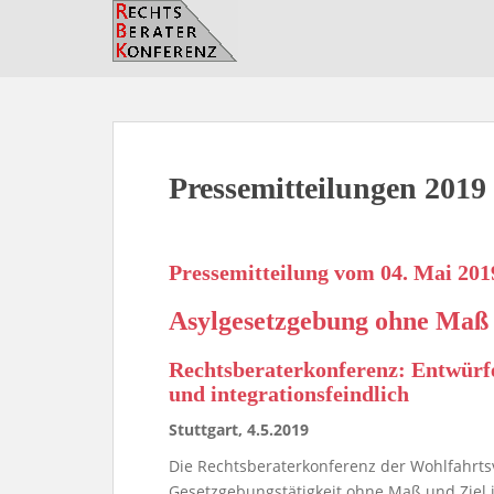
S
k
i
p
t
o
m
Pressemitteilungen 2019
a
i
n
c
Pressemitteilung vom 04. Mai 201
o
n
Asylgesetzgebung ohne Maß 
t
e
Rechtsberaterkonferenz: Entwürfe
n
und integrationsfeindlich
t
Stuttgart, 4.5.2019
Die Rechtsberaterkonferenz der Wohlfahrts
Gesetzgebungstätigkeit ohne Maß und Ziel i