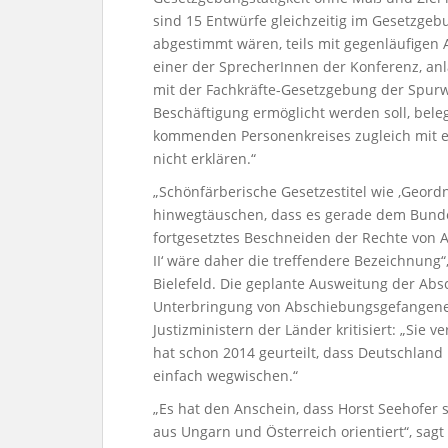
sind 15 Entwürfe gleichzeitig im Gesetzgeb
abgestimmt wären, teils mit gegenläufigen 
einer der SprecherInnen der Konferenz, anl
mit der Fachkräfte-Gesetzgebung der Spurw
Beschäftigung ermöglicht werden soll, beleg
kommenden Personenkreises zugleich mit e
nicht erklären.“
„Schönfärberische Gesetzestitel wie ,Geord
hinwegtäuschen, dass es gerade dem Bunde
fortgesetztes Beschneiden der Rechte von
II‘ wäre daher die treffendere Bezeichnung“, 
Bielefeld. Die geplante Ausweitung der Abs
Unterbringung von Abschiebungsgefangenen
Justizministern der Länder kritisiert: „Sie 
hat schon 2014 geurteilt, dass Deutschlan
einfach wegwischen.“
„Es hat den Anschein, dass Horst Seehofer
aus Ungarn und Österreich orientiert“, sa