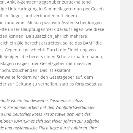
er „AnkER-Zentren“ gegenüber zurückhaltend
atige Unterbringung in Sammellagern nun per Gesetz
utlich länger, und verbunden mit einem
n rund einer Million positiven Asylentscheidungen
llte unser Hauptaugenmerk darauf liegen, wie diese
rden können. Da zusätzlich jährlich mehrere
eich ein Bleiberecht erstreiten, sollte das BAMF die
Das Gegenteil geschieht: Durch die Einleitung von
iejenigen, die bereits einen Schutz erhalten haben,
n Klagen reagiert der Gesetzgeber mit massiven
r Schutzsuchenden. Das ist eklatant
 Anwälte fordern wir den Gesetzgeber auf, dem
er zur Geltung zu verhelfen, statt es fortgesetzt zu
bände ist ein bundesweiter Zusammenschluss
ie in Zusammenarbeit mit den Wohlfahrtsverbänden
nd und Deutsches Rotes Kreuz sowie dem Amt des
tionen (UNHCR) es sich seit vielen Jahren zur Aufgabe
de und ausländische Flüchtlinge durchzuführen. Ihre