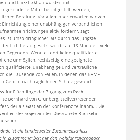
en und Linksfraktion wurden mit
n gesonderte Mittel bereitgestellt werden,
tlichen Beratung. Vor allem aber erwarten wir von
he Einrichtung einer unabhängigen verbandlichen
aufnahmeeinrichtungen aktiv fördern“, sagt
 ist umso dringlicher, als durch das jüngste
 deutlich heraufgesetzt wurde auf 18 Monate. „Viele
en Gegenden. Wenn es dort keine qualifizierte
roffene unmöglich, rechtzeitig eine geeignete
ich qualifizierte, unabhängige und vertrauliche
uch die Tausende von Fällen, in denen das BAMF
ein Gericht nachträglich den Schutz gewährt.
ss für Flüchtlinge der Zugang zum Recht
tellte Bernhard von Grünberg, stellvertretender
 fest, der als Gast an der Konferenz teilnahm. „Die
ogenheit des sogenannten ‚Geordnete-Rückkehr-
zu sehen.“
bände ist ein bundesweiter Zusammenschluss
ie in Zusammenarbeit mit den Wohlfahrtsverbänden