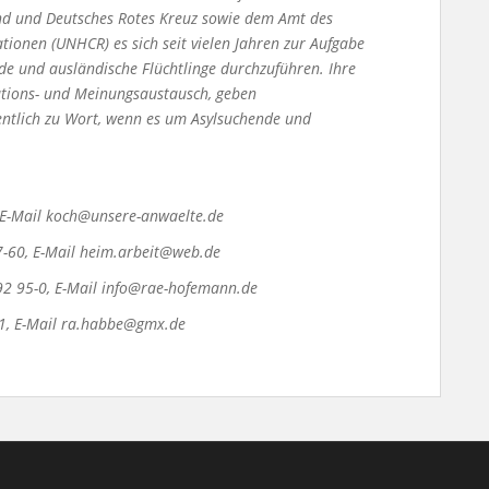
nd und Deutsches Rotes Kreuz sowie dem Amt des
tionen (UNHCR) es sich seit vielen Jahren zur Aufgabe
de und ausländische Flüchtlinge durchzuführen. Ihre
ations- und Meinungsaustausch, geben
entlich zu Wort, wenn es um Asylsuchende und
, E-Mail koch@unsere-anwaelte.de
7-60, E-Mail heim.arbeit@web.de
 92 95-0, E-Mail info@rae-hofemann.de
71, E-Mail ra.habbe@gmx.de