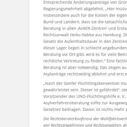
Entsprechende Änderungsanträge von Grün
Regierungsmehrheit abgelehnt. „Hier müsse
insbesondere auch für die Kosten der eigen
Bund und Ländern, dass sie die tatsächlic
Beratung in allen ‚AnkER-Zentren‘ und Erst
Rechtsanwalt Heiko Habbe aus Hamburg. Dies
Gesetz die Aufenthaltsdauer in den Zentren
dieser Lager liegen in schlecht angebunden
Beratung vor Ort gibt, wird es für viele Bet
rechtliche Vertretung zu finden.“ Eine fachl
Beratung ist aber notwendig. Das zeigen a
Asylanträge rechtswidrig ablehnt und erst 
„Nach der Genfer Flüchtlingskonvention mu
gewährleistet sein. Dieser ist gefährdet“, s
Vorsitzender des UNO-Flüchtlingshilfe e. V.,
Asylverfahrensberatung sollte zur Ausgew
Gesetzes‘ beitragen. Davon ist nichts mehr 
Die Rechtsberaterkonferenz der Wohlfahrtsver
von
Rechtsanwältinnen und Rechtsanwälten, d