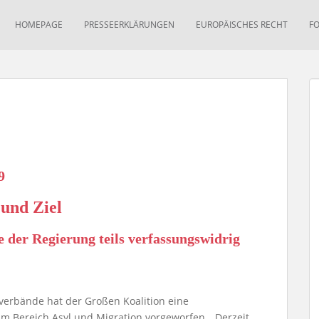
HOMEPAGE
PRESSEERKLÄRUNGEN
EUROPÄISCHES RECHT
F
9
und Ziel
 der Regierung teils verfassungswidrig
verbände hat der Großen Koalition eine
m Bereich Asyl und Migration vorgeworfen. „Derzeit