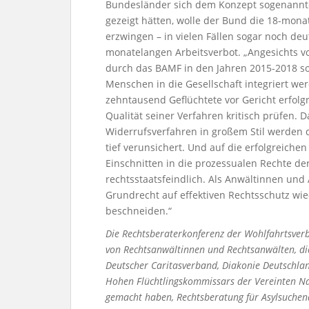
Bundesländer sich dem Konzept sogenannt
gezeigt hätten, wolle der Bund die 18-mon
erzwingen – in vielen Fällen sogar noch de
monatelangen Arbeitsverbot. „Angesichts vo
durch das BAMF in den Jahren 2015-2018 so
Menschen in die Gesellschaft integriert we
zehntausend Geflüchtete vor Gericht erfolgr
Qualität seiner Verfahren kritisch prüfen. 
Widerrufsverfahren in großem Stil werden d
tief verunsichert. Und auf die erfolgreiche
Einschnitten in die prozessualen Rechte de
rechtsstaatsfeindlich. Als Anwältinnen und
Grundrecht auf effektiven Rechtsschutz wied
beschneiden.“
Die Rechtsberaterkonferenz der Wohlfahrtsver
von
Rechtsanwältinnen und Rechtsanwälten, d
Deutscher
Caritasverband, Diakonie Deutschla
Hohen
Flüchtlingskommissars der Vereinten Na
gemacht
haben, Rechtsberatung für Asylsuchen