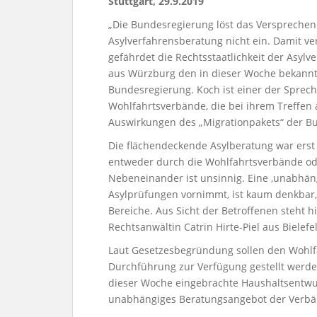
Stuttgart, 29.9.2019
„Die Bundesregierung löst das Verspreche
Asylverfahrensberatung nicht ein. Damit ve
gefährdet die Rechtsstaatlichkeit der Asyl
aus Würzburg den in dieser Woche bekann
Bundesregierung. Koch ist einer der Sprec
Wohlfahrtsverbände, die bei ihrem Treffen
Auswirkungen des „Migrationpakets“ der Bu
Die flächendeckende Asylberatung war erst 
entweder durch die Wohlfahrtsverbände od
Nebeneinander ist unsinnig. Eine ‚unabhäng
Asylprüfungen vornimmt, ist kaum denkbar,
Bereiche. Aus Sicht der Betroffenen steht hi
Rechtsanwältin Catrin Hirte-Piel aus Bielefe
Laut Gesetzesbegründung sollen den Wohlf
Durchführung zur Verfügung gestellt werde
dieser Woche eingebrachte Haushaltsentwurf
unabhängiges Beratungsangebot der Verbä